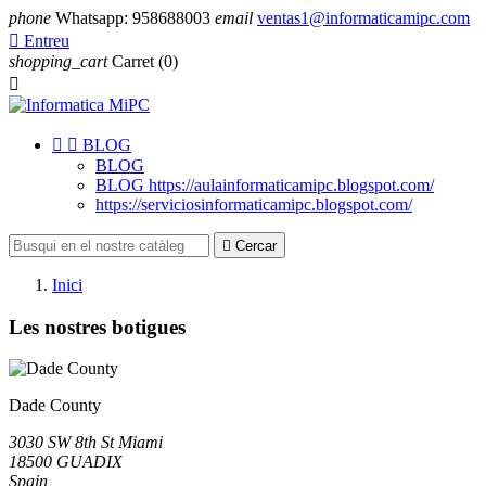
phone
Whatsapp: 958688003
email
ventas1@informaticamipc.com

Entreu
shopping_cart
Carret
(0)



BLOG
BLOG
BLOG https://aulainformaticamipc.blogspot.com/
https://serviciosinformaticamipc.blogspot.com/

Cercar
Inici
Les nostres botigues
Dade County
3030 SW 8th St Miami
18500 GUADIX
Spain