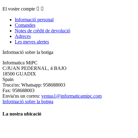
El vostre compte


Informació personal
Comandes
Notes de crèdit de devolució
Adreces
Les meves alertes
Informació sobre la botiga
Informatica MiPC
C/JUAN PEDERNAL, 4 BAJO
18500 GUADIX
Spain
Truca'ns:
Whatsapp: 958688003
Fax:
958688003
Envia'ns un correu:
ventas1@informaticamipc.com
Informació sobre la botiga
La nostra ubicació