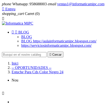
phone
Whatsapp: 958688003
email
ventas1@informaticamipc.com

Entreu
shopping_cart
Carret
(0)



BLOG
BLOG
BLOG https://aulainformaticamipc.blogspot.com/
https://serviciosinformaticamipc.blogspot.com/

Cercar
Inici
-- OPORTUNIDADES --
Estuche Para Cds Color Negro 24
Nou
