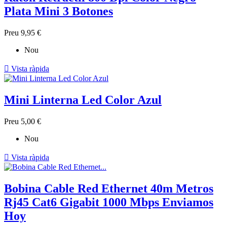
Plata Mini 3 Botones
Preu
9,95 €
Nou

Vista ràpida
Mini Linterna Led Color Azul
Preu
5,00 €
Nou

Vista ràpida
Bobina Cable Red Ethernet 40m Metros
Rj45 Cat6 Gigabit 1000 Mbps Enviamos
Hoy