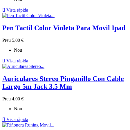

Vista ràpida
Pen Tactil Color Violeta Para Movil Ipad
Preu
5,00 €
Nou

Vista ràpida
Auriculares Stereo Pinganillo Con Cable
Largo 5m Jack 3.5 Mm
Preu
4,00 €
Nou

Vista ràpida