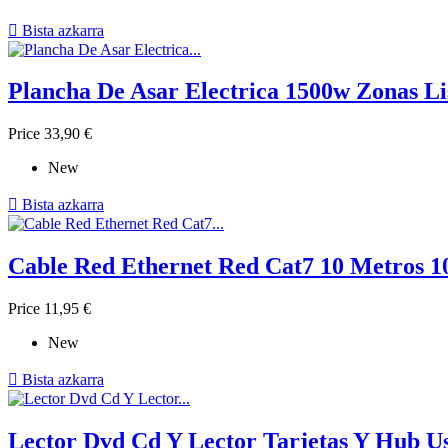

Bista azkarra
Plancha De Asar Electrica 1500w Zonas Li
Price
33,90 €
New

Bista azkarra
Cable Red Ethernet Red Cat7 10 Metros 
Price
11,95 €
New

Bista azkarra
Lector Dvd Cd Y Lector Tarjetas Y Hub Us