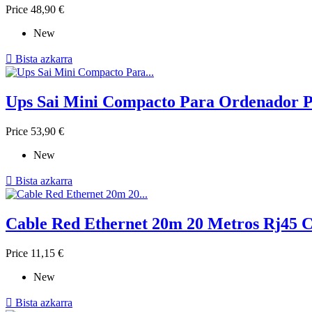
Price
48,90 €
New

Bista azkarra
Ups Sai Mini Compacto Para Ordenador P
Price
53,90 €
New

Bista azkarra
Cable Red Ethernet 20m 20 Metros Rj45 
Price
11,15 €
New

Bista azkarra