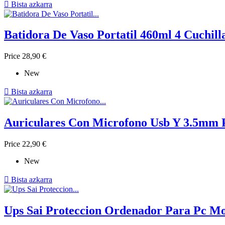

Bista azkarra
Batidora De Vaso Portatil 460ml 4 Cuchil
Price
28,90 €
New

Bista azkarra
Auriculares Con Microfono Usb Y 3.5mm P
Price
22,90 €
New

Bista azkarra
Ups Sai Proteccion Ordenador Para Pc Mo