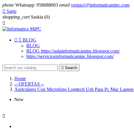
phone
Whatsapp: 958688003
email
ventas1@informaticamipc.com

Sartu
shopping_cart
Saskia
(0)



BLOG
BLOG
BLOG https://aulainformaticamipc.blogspot.com/
https://serviciosinformaticamipc.blogspot.com/

Search
Home
-- OFERTAS --
Auriculares Con Microfono Logitech Usb Para Pc Mac Laptop 
New
