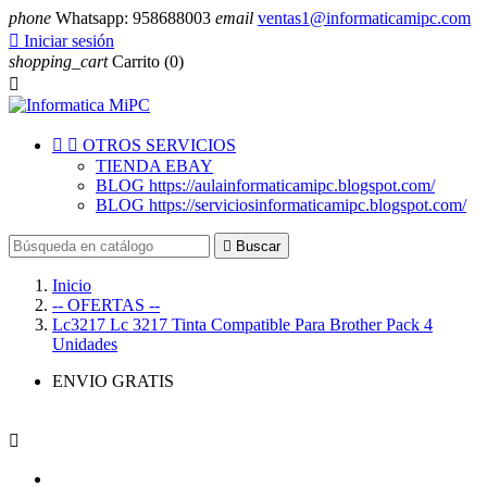
phone
Whatsapp: 958688003
email
ventas1@informaticamipc.com

Iniciar sesión
shopping_cart
Carrito
(0)



OTROS SERVICIOS
TIENDA EBAY
BLOG https://aulainformaticamipc.blogspot.com/
BLOG https://serviciosinformaticamipc.blogspot.com/

Buscar
Inicio
-- OFERTAS --
Lc3217 Lc 3217 Tinta Compatible Para Brother Pack 4
Unidades
ENVIO GRATIS
