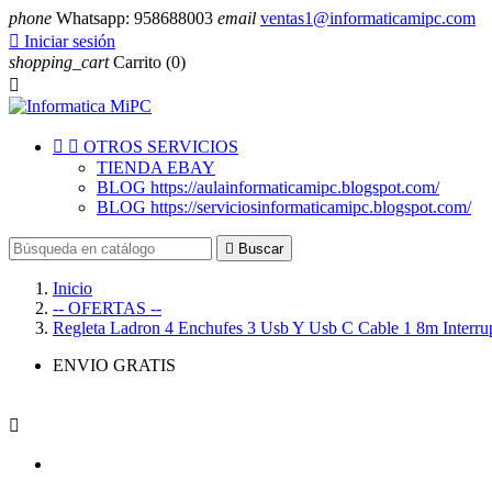
phone
Whatsapp: 958688003
email
ventas1@informaticamipc.com

Iniciar sesión
shopping_cart
Carrito
(0)



OTROS SERVICIOS
TIENDA EBAY
BLOG https://aulainformaticamipc.blogspot.com/
BLOG https://serviciosinformaticamipc.blogspot.com/

Buscar
Inicio
-- OFERTAS --
Regleta Ladron 4 Enchufes 3 Usb Y Usb C Cable 1 8m Interru
ENVIO GRATIS
