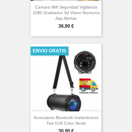
Camara Wifi Seguridad Vigilancia
1080 Grabacion Sd Vision Nocturna
App Alertas
Precio
36,90 €
ENVIO GRATIS
Auriculares Bluetooth Inalambricos
Tws G18 Color Verde
Precio
30,90 €