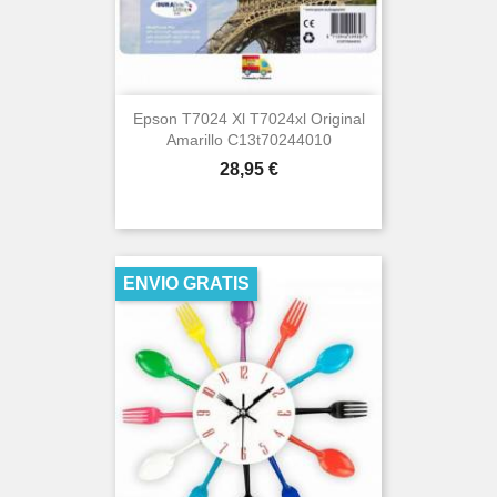
Epson T7024 Xl T7024xl Original
Amarillo C13t70244010
Precio
28,95 €
ENVIO GRATIS