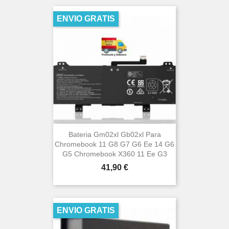
ENVIO GRATIS
Bateria Gm02xl Gb02xl Para
Chromebook 11 G8 G7 G6 Ee 14 G6
G5 Chromebook X360 11 Ee G3
Precio
41,90 €
ENVIO GRATIS