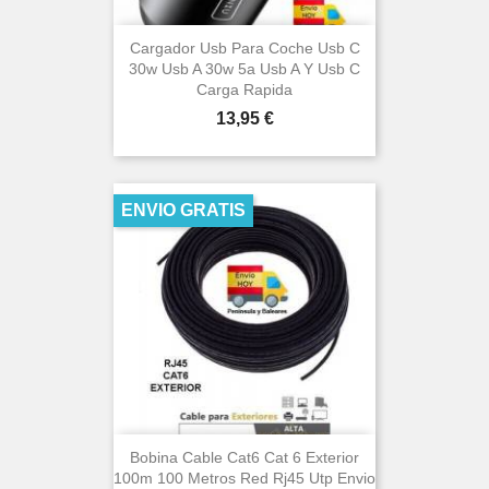
Cargador Usb Para Coche Usb C
30w Usb A 30w 5a Usb A Y Usb C
Carga Rapida
Precio
13,95 €
ENVIO GRATIS
Bobina Cable Cat6 Cat 6 Exterior
100m 100 Metros Red Rj45 Utp Envio