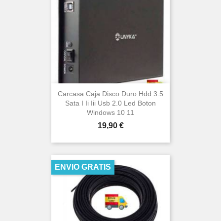
Carcasa Caja Disco Duro Hdd 3.5
Sata I Ii Iii Usb 2.0 Led Boton
Windows 10 11
Precio
19,90 €
ENVIO GRATIS