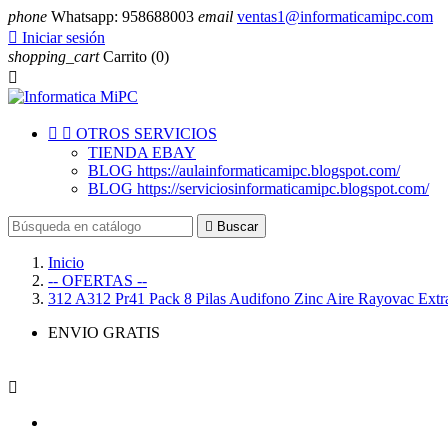
phone
Whatsapp: 958688003
email
ventas1@informaticamipc.com

Iniciar sesión
shopping_cart
Carrito
(0)



OTROS SERVICIOS
TIENDA EBAY
BLOG https://aulainformaticamipc.blogspot.com/
BLOG https://serviciosinformaticamipc.blogspot.com/

Buscar
Inicio
-- OFERTAS --
312 A312 Pr41 Pack 8 Pilas Audifono Zinc Aire Rayovac Extr
ENVIO GRATIS
