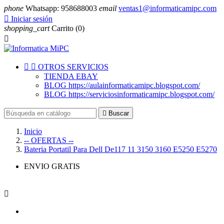
phone
Whatsapp: 958688003
email
ventas1@informaticamipc.com

Iniciar sesión
shopping_cart
Carrito
(0)



OTROS SERVICIOS
TIENDA EBAY
BLOG https://aulainformaticamipc.blogspot.com/
BLOG https://serviciosinformaticamipc.blogspot.com/

Buscar
Inicio
-- OFERTAS --
Bateria Portatil Para Dell De117 11 3150 3160 E5250 E5270
ENVIO GRATIS
