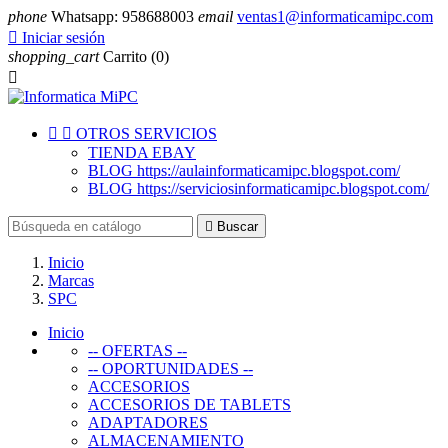
phone
Whatsapp: 958688003
email
ventas1@informaticamipc.com

Iniciar sesión
shopping_cart
Carrito
(0)



OTROS SERVICIOS
TIENDA EBAY
BLOG https://aulainformaticamipc.blogspot.com/
BLOG https://serviciosinformaticamipc.blogspot.com/

Buscar
Inicio
Marcas
SPC
Inicio
-- OFERTAS --
-- OPORTUNIDADES --
ACCESORIOS
ACCESORIOS DE TABLETS
ADAPTADORES
ALMACENAMIENTO