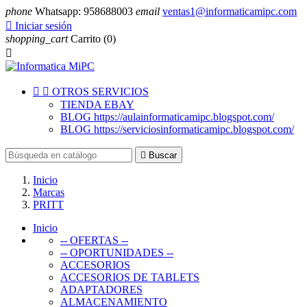
phone
Whatsapp: 958688003
email
ventas1@informaticamipc.com

Iniciar sesión
shopping_cart
Carrito
(0)



OTROS SERVICIOS
TIENDA EBAY
BLOG https://aulainformaticamipc.blogspot.com/
BLOG https://serviciosinformaticamipc.blogspot.com/

Buscar
Inicio
Marcas
PRITT
Inicio
-- OFERTAS --
-- OPORTUNIDADES --
ACCESORIOS
ACCESORIOS DE TABLETS
ADAPTADORES
ALMACENAMIENTO