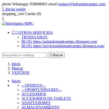
phone
Whatsapp: 958688003
email
ventas1@informaticamipc.com

Iniciar sesión
shopping_cart
Carrito
(0)



OTROS SERVICIOS
TIENDA EBAY
BLOG https://aulainformaticamipc.blogspot.com/
BLOG https://serviciosinformaticamipc.blogspot.com/

Buscar
Inicio
Marcas
VENTION
Inicio
-- OFERTAS --
-- OPORTUNIDADES --
ACCESORIOS
ACCESORIOS DE TABLETS
ADAPTADORES
ALMACENAMIENTO