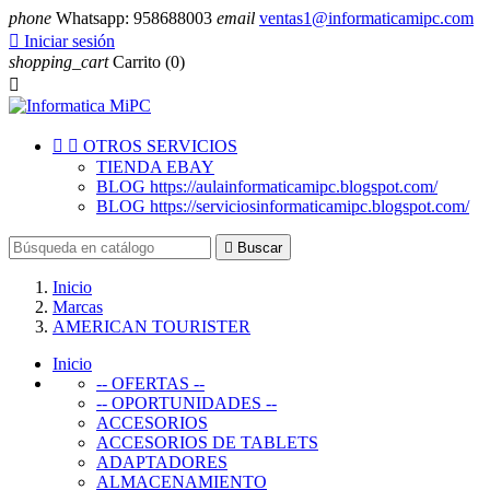
phone
Whatsapp: 958688003
email
ventas1@informaticamipc.com

Iniciar sesión
shopping_cart
Carrito
(0)



OTROS SERVICIOS
TIENDA EBAY
BLOG https://aulainformaticamipc.blogspot.com/
BLOG https://serviciosinformaticamipc.blogspot.com/

Buscar
Inicio
Marcas
AMERICAN TOURISTER
Inicio
-- OFERTAS --
-- OPORTUNIDADES --
ACCESORIOS
ACCESORIOS DE TABLETS
ADAPTADORES
ALMACENAMIENTO