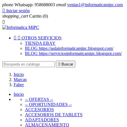
phone
Whatsapp: 958688003
email
ventas1@informaticamipc.com

Iniciar sesión
shopping_cart
Carrito
(0)



OTROS SERVICIOS
TIENDA EBAY
BLOG https://aulainformaticamipc.blogspot.com/
BLOG https://serviciosinformaticamipc.blogspot.com/

Buscar
Inicio
Marcas
Faber
Inicio
-- OFERTAS --
-- OPORTUNIDADES --
ACCESORIOS
ACCESORIOS DE TABLETS
ADAPTADORES
ALMACENAMIENTO