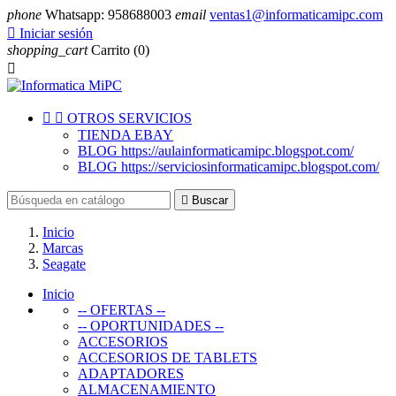
phone
Whatsapp: 958688003
email
ventas1@informaticamipc.com

Iniciar sesión
shopping_cart
Carrito
(0)



OTROS SERVICIOS
TIENDA EBAY
BLOG https://aulainformaticamipc.blogspot.com/
BLOG https://serviciosinformaticamipc.blogspot.com/

Buscar
Inicio
Marcas
Seagate
Inicio
-- OFERTAS --
-- OPORTUNIDADES --
ACCESORIOS
ACCESORIOS DE TABLETS
ADAPTADORES
ALMACENAMIENTO