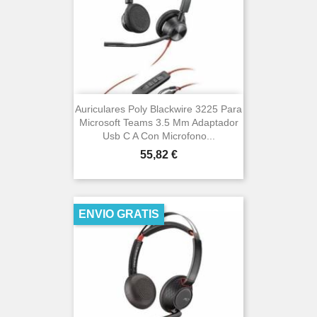
Auriculares Poly Blackwire 3225 Para
Microsoft Teams 3.5 Mm Adaptador
Usb C A Con Microfono...
Precio
55,82 €
ENVIO GRATIS