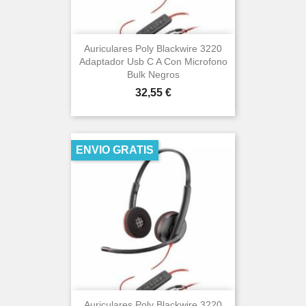
Auriculares Poly Blackwire 3220
Adaptador Usb C A Con Microfono
Bulk Negros
Precio
32,55 €
ENVIO GRATIS
Auriculares Poly Blackwire 3220