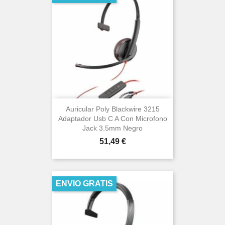
Auricular Poly Blackwire 3215
Adaptador Usb C A Con Microfono
Jack 3.5mm Negro
Precio
51,49 €
ENVIO GRATIS