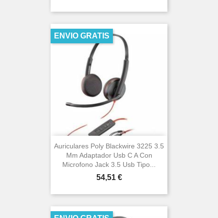
ENVIO GRATIS
Auriculares Poly Blackwire 3225 3.5
Mm Adaptador Usb C A Con
Microfono Jack 3.5 Usb Tipo...
Precio
54,51 €