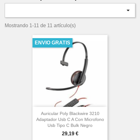

Mostrando 1-11 de 11 artículo(s)
ENVIO GRATIS
Auricular Poly Blackwire 3210
Adaptador Usb C A Con Microfono
Usb Tipo C Bulk Negro
Precio
29,19 €