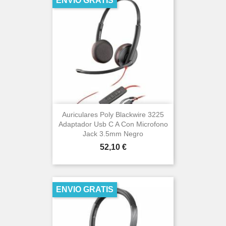
ENVIO GRATIS
Auriculares Poly Blackwire 3225
Adaptador Usb C A Con Microfono
Jack 3.5mm Negro
Precio
52,10 €
ENVIO GRATIS