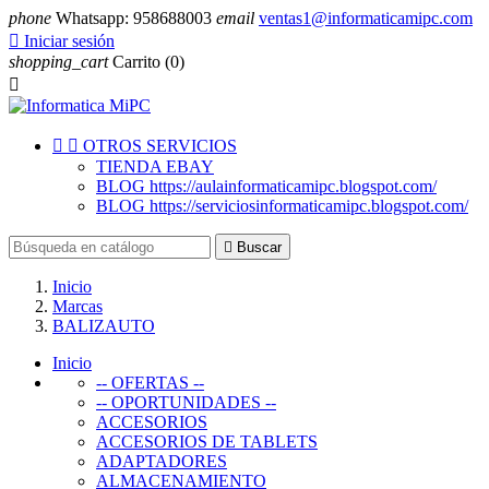
phone
Whatsapp: 958688003
email
ventas1@informaticamipc.com

Iniciar sesión
shopping_cart
Carrito
(0)



OTROS SERVICIOS
TIENDA EBAY
BLOG https://aulainformaticamipc.blogspot.com/
BLOG https://serviciosinformaticamipc.blogspot.com/

Buscar
Inicio
Marcas
BALIZAUTO
Inicio
-- OFERTAS --
-- OPORTUNIDADES --
ACCESORIOS
ACCESORIOS DE TABLETS
ADAPTADORES
ALMACENAMIENTO