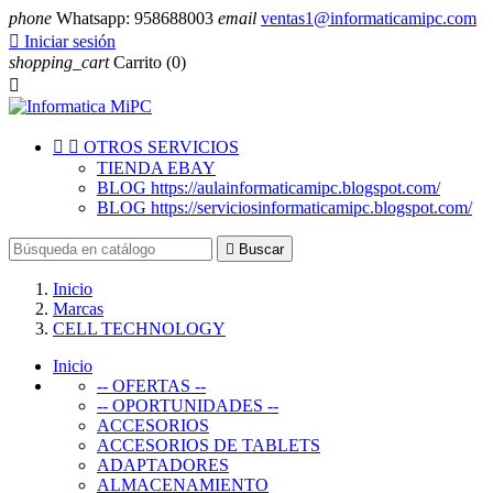
phone
Whatsapp: 958688003
email
ventas1@informaticamipc.com

Iniciar sesión
shopping_cart
Carrito
(0)



OTROS SERVICIOS
TIENDA EBAY
BLOG https://aulainformaticamipc.blogspot.com/
BLOG https://serviciosinformaticamipc.blogspot.com/

Buscar
Inicio
Marcas
CELL TECHNOLOGY
Inicio
-- OFERTAS --
-- OPORTUNIDADES --
ACCESORIOS
ACCESORIOS DE TABLETS
ADAPTADORES
ALMACENAMIENTO